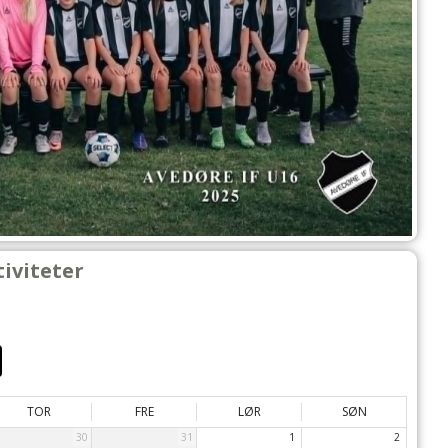
iviteter
TOR
FRE
LØR
SØN
30
31
1
2