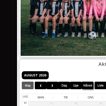
Akt
AUGUST 2026
Idag
Dag
Uge
Måned
Liste
UGE
MAN
TIR
ONS
31
27
28
29