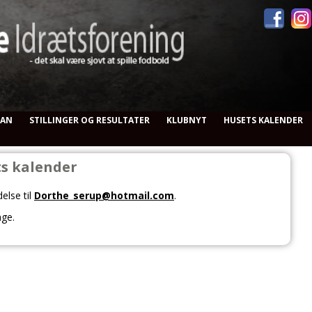
RAN
STILLINGER OG RESULTATER
KLUBNYT
HUSETS KALENDER
s kalender
else til
Dorthe_serup@hotmail.com
.
age.