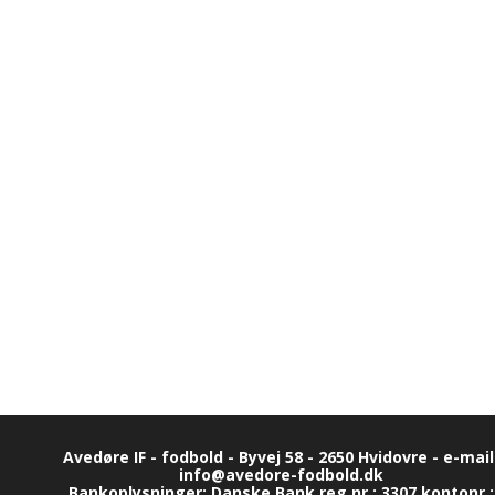
Avedøre IF - fodbold - Byvej 58 - 2650 Hvidovre - e-mail
info@avedore-fodbold.dk
Bankoplysninger: Danske Bank reg.nr.: 3307 kontonr.: